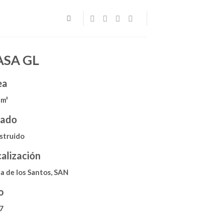
ASA GL
ea
 m²
tado
struido
alización
a de los Santos, SAN
o
7