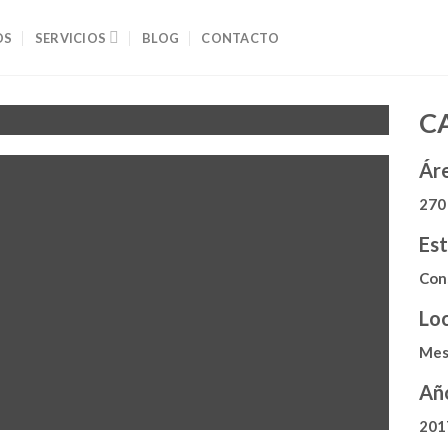
OS
SERVICIOS
BLOG
CONTACTO
C
Ár
270
Es
Con
Loc
Mes
Añ
201