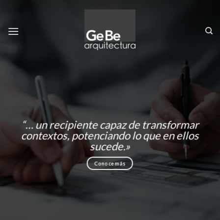
Skip
to
content
“… un recipiente capaz de transformar
contextos, potenciando lo que en ellos
sucede.»
Conoce más