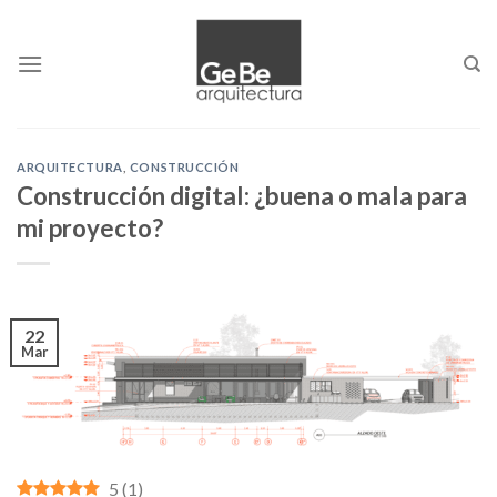
Skip
to
content
ARQUITECTURA
,
CONSTRUCCIÓN
Construcción digital: ¿buena o mala para
mi proyecto?
22
Mar
5
(
1
)