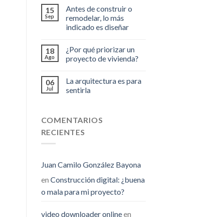
Antes de construir o
15
Sep
remodelar, lo más
indicado es diseñar
¿Por qué priorizar un
18
Ago
proyecto de vivienda?
La arquitectura es para
06
Jul
sentirla
COMENTARIOS
RECIENTES
Juan Camilo González Bayona
en
Construcción digital: ¿buena
o mala para mi proyecto?
video downloader online
en